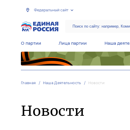
Федеральный сайт
О партии
Лица партии
Наша деяте
Центральная общественная приемная Председателя партии «Единая Россия»
Народная программа «Единой России»
Региональные общ
Руководящий состав Межрегиональных координационных советов
Центральная контрольная комиссия партии
Главная
Наша Деятельность
Новости
Новости