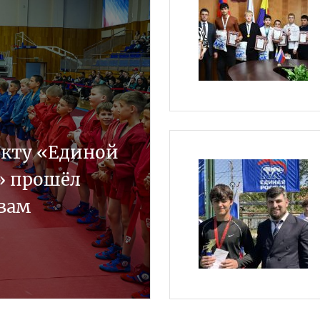
екту «Единой
» прошёл
вам