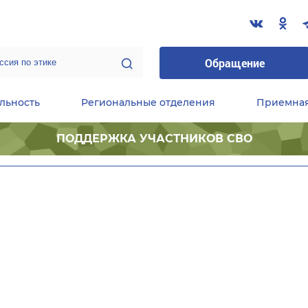
Обращение
льность
Региональные отделения
Приемна
ПОДДЕРЖКА УЧАСТНИКОВ СВО
ественные приемные Председателя Партии
Центральный исполнительный комитет партии
Фракция «Единой России» в ГД ФС РФ