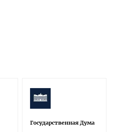
Государственная Дума
Фра
Росс