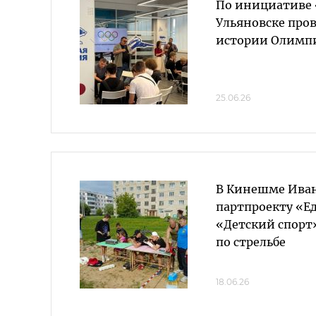
По инициативе 
Ульяновске пров
истории Олимпи
25.06.26
В Кинешме Иван
партпроекту «Е
«Детский спорт
по стрельбе
18.06.26