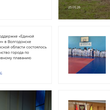
25.05.26
оддержке «Единой
и» в Волгодонске
вской области состоялось
нство города по
ивному плаванию
26