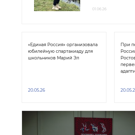
01.06.26
«Единая Россия» организовала
При п
юбилейную спартакиаду для
Росси
школьников Марий Эл
Росто
перве
адапт
20.05.26
20.05.