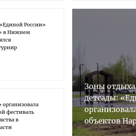
 «Единой России»
» в Нижнем
ялся
турнир
Зоны отдыха
детсады: «Ед
» организовала
организовал
ой фестиваль
объектов На
вства в
ласти