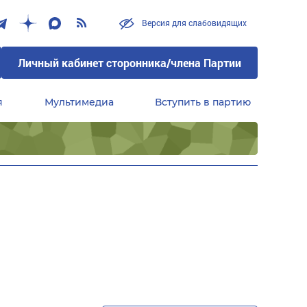
Версия для слабовидящих
Личный кабинет сторонника/члена Партии
я
Мультимедиа
Вступить в партию
Центральный совет сторонников партии «Единая Россия»