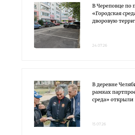
В Череповце по 
«Городская сред
дворовую терр
24.07.26
В деревне Челяб
рамках партпро
среда» открыли
15.07.26