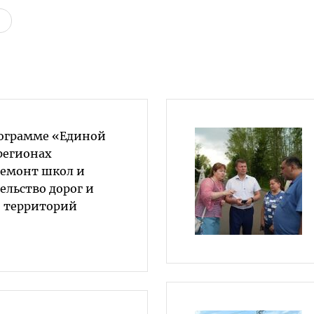
ограмме «Единой
регионах
емонт школ и
ельство дорог и
о территорий