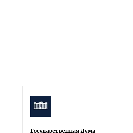
Государственная Дума
Фра