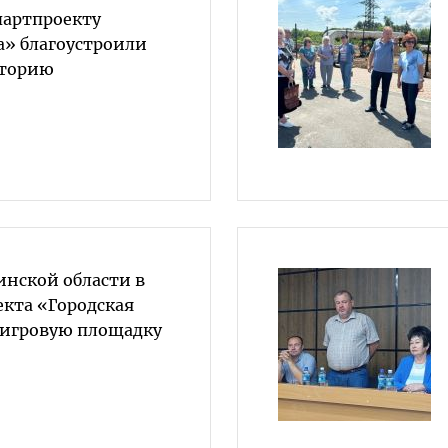
партпроекту
а» благоустроили
иторию
инской области в
екта «Городская
 игровую площадку