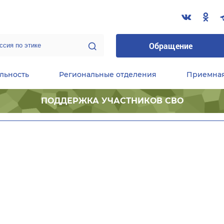
Обращение
льность
Региональные отделения
Приемна
ПОДДЕРЖКА УЧАСТНИКОВ СВО
ественные приемные Председателя Партии
Центральный исполнительный комитет партии
Фракция «Единой России» в ГД ФС РФ