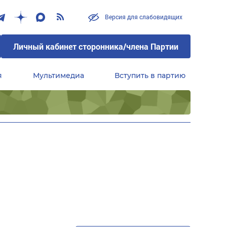
Версия для слабовидящих
Личный кабинет сторонника/члена Партии
я
Мультимедиа
Вступить в партию
Центральный совет сторонников партии «Единая Россия»