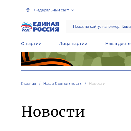
Федеральный сайт
О партии
Лица партии
Наша деяте
Центральная общественная приемная Председателя партии «Единая Россия»
Народная программа «Единой России»
Региональные общ
Руководящий состав Межрегиональных координационных советов
Центральная контрольная комиссия партии
Главная
Наша Деятельность
Новости
Новости