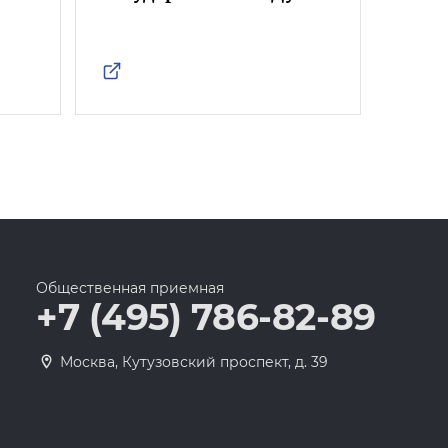
Росс
Общественная приемная
+7 (495) 786-82-89
Москва, Кутузовский проспект, д. 39