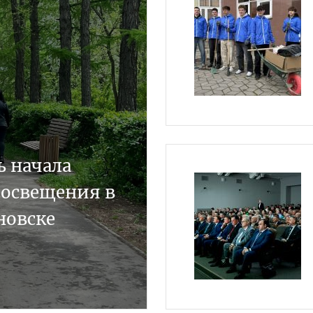
ь начала
 освещения в
новске