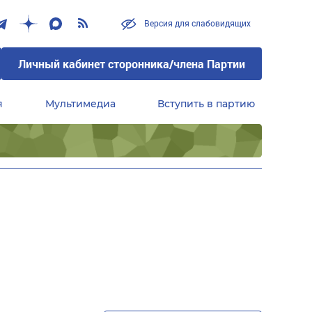
Версия для слабовидящих
Личный кабинет сторонника/члена Партии
я
Мультимедиа
Вступить в партию
Центральный совет сторонников партии «Единая Россия»