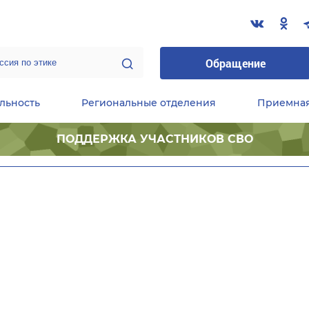
Обращение
льность
Региональные отделения
Приемна
ПОДДЕРЖКА УЧАСТНИКОВ СВО
ественные приемные Председателя Партии
Центральный исполнительный комитет партии
Фракция «Единой России» в ГД ФС РФ