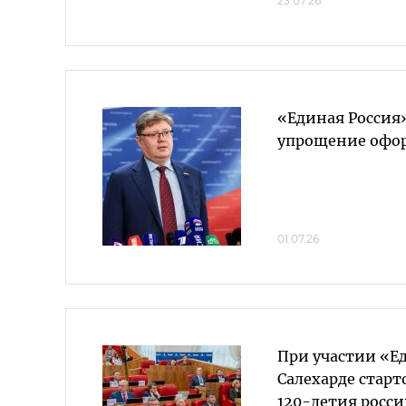
23.07.26
«Единая Россия
упрощение офо
01.07.26
При участии «Е
Салехарде старт
120-летия росси