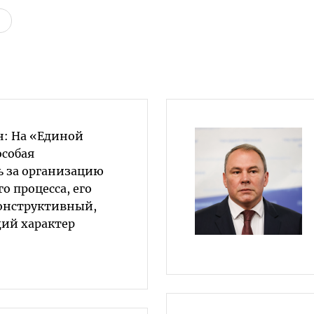
: На «Единой
особая
ь за организацию
о процесса, его
онструктивный,
ий характер