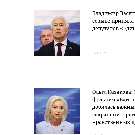
Владимир Василь
созыве приняла 
депутатов «Еди
27.07.26
Ольга Казакова: 
фракция «Едино
добилась важны
сохранению рос
нравственных ц