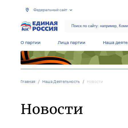
Федеральный сайт
О партии
Лица партии
Наша деяте
Центральная общественная приемная Председателя партии «Единая Россия»
Народная программа «Единой России»
Региональные общ
Руководящий состав Межрегиональных координационных советов
Центральная контрольная комиссия партии
Главная
Наша Деятельность
Новости
Новости