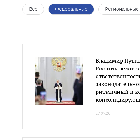
Все
Федеральные
Региональные
Владимир Путин
России» лежит 
ответственност
законодательног
ритмичный и к
консолидирующ
27.07.26