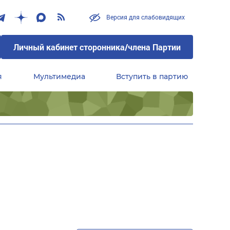
Версия для слабовидящих
Личный кабинет сторонника/члена Партии
я
Мультимедиа
Вступить в партию
Центральный совет сторонников партии «Единая Россия»