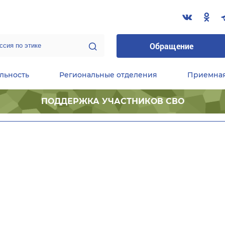
Обращение
льность
Региональные отделения
Приемна
ПОДДЕРЖКА УЧАСТНИКОВ СВО
ественные приемные Председателя Партии
Центральный исполнительный комитет партии
Фракция «Единой России» в ГД ФС РФ