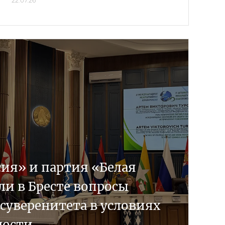
22.07.26
сия» и партия «Белая
ли в Бресте вопросы
суверенитета в условиях
ности