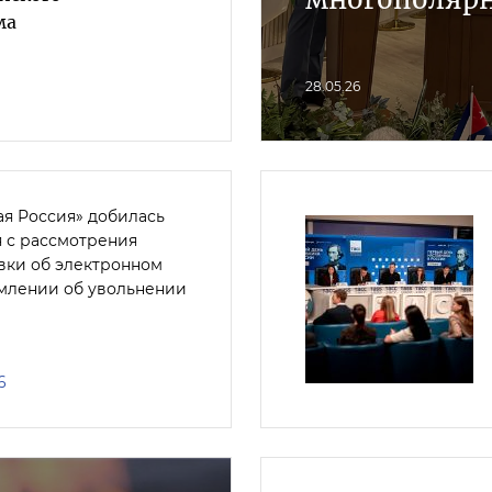
ма
28.05.26
ая Россия» добилась
я с рассмотрения
вки об электронном
млении об увольнении
6