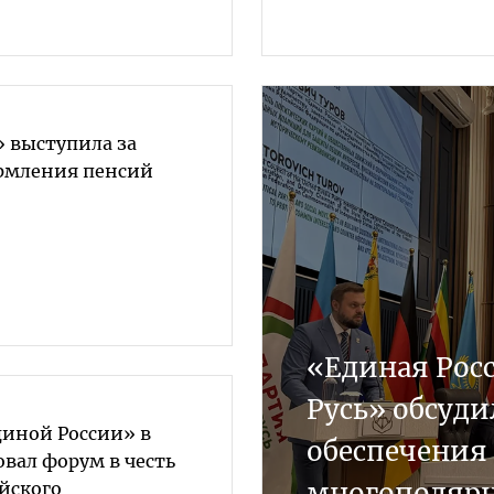
» выступила за
рмления пенсий
«Единая Рос
Русь» обсуди
диной России» в
обеспечения 
овал форум в честь
многополяр
йского