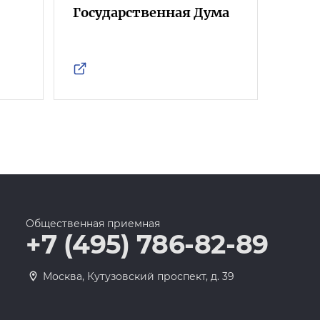
Государственная Дума
Фра
Росс
Общественная приемная
+7 (495) 786-82-89
Москва, Кутузовский проспект, д. 39