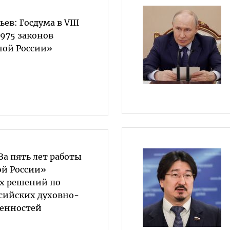
ев: Госдума в VIII
975 законов
ной России»
За пять лет работы
й России»
х решений по
сийских духовно-
енностей