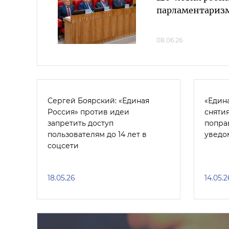
парламентариз
08.06.26
Сергей Боярский: «Единая
«Един
Россия» против идеи
сняти
запретить доступ
попра
пользователям до 14 лет в
уведо
соцсети
18.05.26
14.05.2