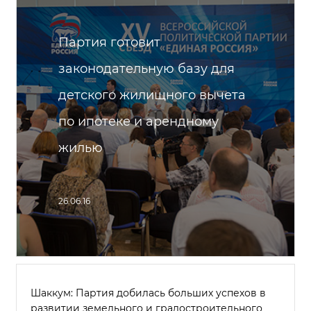
Партия готовит
законодательную базу для
детского жилищного вычета
по ипотеке и арендному
жилью
26.06.16
Шаккум: Партия добилась больших успехов в
развитии земельного и градостроительного