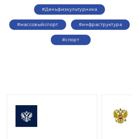
#Деньфизкультурника
#массовыйспорт
#инфраструктура
#спорт