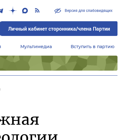
Версия для слабовидящих
Личный кабинет сторонника/члена Партии
я
Мультимедиа
Вступить в партию
Центральный совет сторонников партии «Единая Россия»
и
ажная
еологии