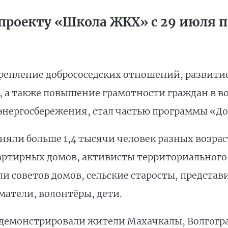
проекту «Школа ЖКХ» с 29 июля по
репление добрососедских отношений, развити
, а также повышение грамотности граждан в 
энергосбережения, стал частью программы «До
яли больше 1,4 тысячи человек разных возраст
артирных домов, активисты территориального
и советов домов, сельские старосты, представ
атели, волонтёры, дети.
емонстрировали жители Махачкалы, Волгоград