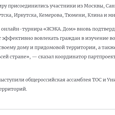
ниру присоединились участники из Москвы, Сан
тска, Иркутска, Кемерова, Тюмени, Клина и мн
 онлайн-турнира «ЖЭКА. Дом» вновь подтверд
 эффективно вовлекать граждан в изучение в
своему дому и придомовой территории, а такж
всей стране», — сказал координатор партпроек
ыступили общероссийская ассамблея ТОС и Ун
ерриторий.