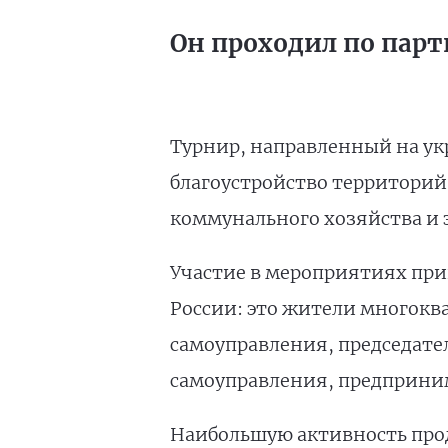
Он проходил по парт
Турнир, направленный на ук
благоустройство территорий
коммунального хозяйства и 
Участие в мероприятиях прин
России: это жители многокв
самоуправления, председател
самоуправления, предприним
Наибольшую активность прод