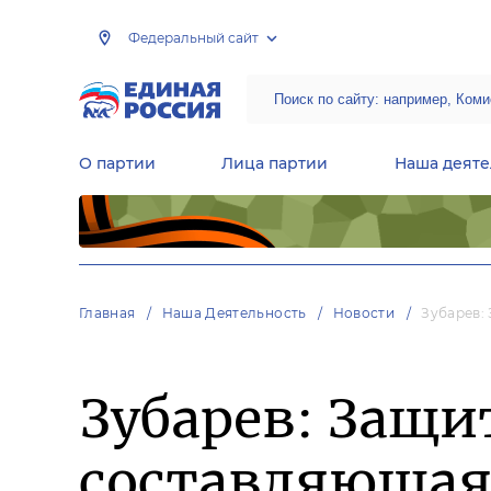
Федеральный сайт
О партии
Лица партии
Наша деяте
Центральная общественная приемная Председателя партии «Единая Россия»
Народная программа «Единой России»
Региональные общ
Руководящий состав Межрегиональных координационных советов
Центральная контрольная комиссия партии
Главная
Наша Деятельность
Новости
Зубарев:
Зубарев: Защи
составляющая