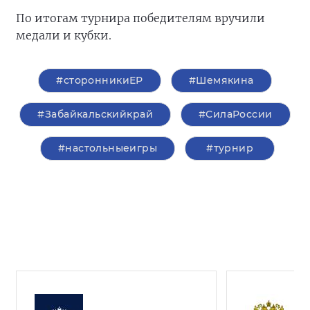
По итогам турнира победителям вручили
медали и кубки.
#сторонникиЕР
#Шемякина
#Забайкальскийкрай
#СилаРоссии
#настольныеигры
#турнир