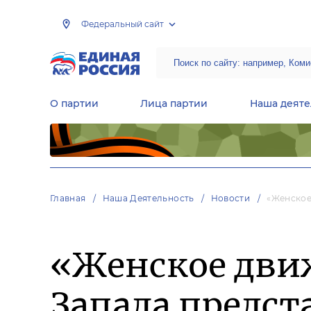
Федеральный сайт
О партии
Лица партии
Наша деяте
Центральная общественная приемная Председателя партии «Единая Россия»
Народная программа «Единой России»
Региональные общ
Руководящий состав Межрегиональных координационных советов
Центральная контрольная комиссия партии
Главная
Наша Деятельность
Новости
«Женское
«Женское дви
Запада предс