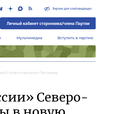
Версия для слабовидящих
Личный кабинет сторонника/члена Партии
я
Мультимедиа
Вступить в партию
Центральный совет сторонников партии «Единая Россия»
ивы В Новую Народную Программу
сии» Северо-
ы в новую