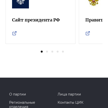
Сайт президента РФ
Правител
О партии
Лица партии
Региональные
Контакты ЦИК
отделения