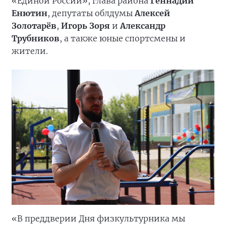
«Единой России», глава района
Геннадий
Енютин
, депутаты облдумы
Алексей
Золотарёв
,
Игорь Зоря
и
Александр
Трубников
, а также юные спортсмены и
жители.
«В преддверии Дня физкультурника мы