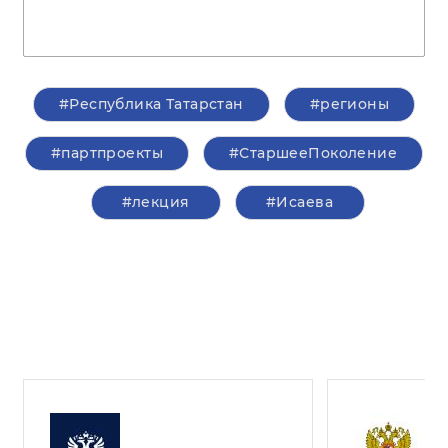
#Республика Татарстан
#регионы
#партпроекты
#СтаршееПоколение
#лекция
#Исаева