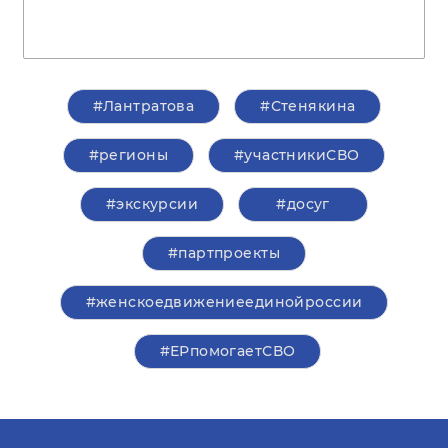
#Лантратова
#Стенякина
#регионы
#участникиСВО
#экскурсии
#досуг
#партпроекты
#женскоедвижениеединойроссии
#ЕРпомогаетСВО