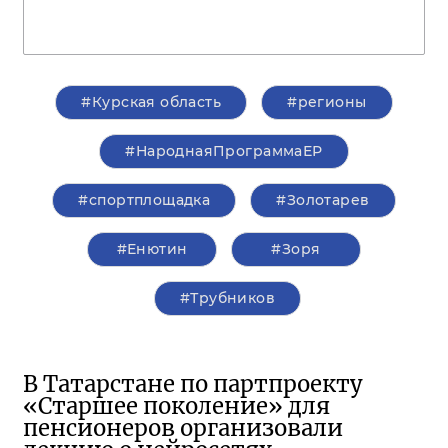
#Курская область
#регионы
#НароднаяПрограммаЕР
#спортплощадка
#Золотарев
#Енютин
#Зоря
#Трубников
В Татарстане по партпроекту
«Старшее поколение» для
пенсионеров организовали