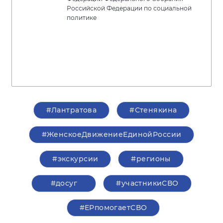
Российской Федерации по социальной
политике
#Лантратова
#Стенякина
#ЖенскоеДвижениеЕдинойРоссии
#экскурсии
#регионы
#досуг
#участникиСВО
#ЕРпомогаетСВО