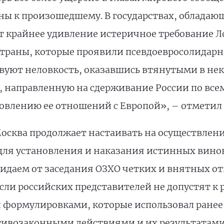
ны к произошедшему. В государствах, обладаю
 крайнее удивление истеричное требование Л
траны, которые проявили псевдоевросолидарн
вуют неловкость, оказавшись втянутыми в не
 направленную на сдерживание России по все
овлению ее отношений с Европой», – отметил
 Москва продолжает настаивать на осуществле
е для установления и наказания истинных вин
идаем от заседания ОЗХО четких и внятных от
если российских представителей не допустят к
формулировками, которые использовал ранее 
отивозаконными действиями и их результатам