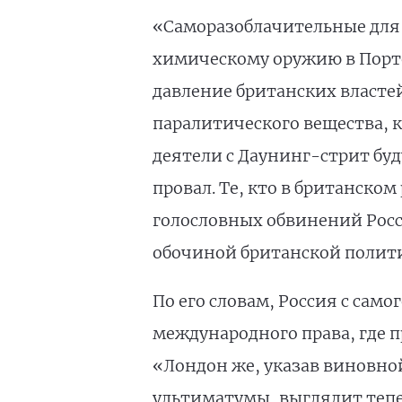
«Саморазоблачительные для
химическому оружию в Порто
давление британских власте
паралитического вещества, к
деятели с Даунинг-стрит бу
провал. Те, кто в британско
голословных обвинений Росс
обочиной британской полити
По его словам, Россия с сам
международного права, где 
«Лондон же, указав виновно
ультиматумы, выглядит тепер