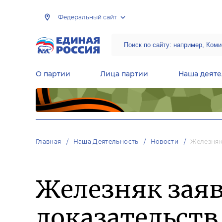
Федеральный сайт
О партии
Лица партии
Наша деяте
Центральная общественная приемная Председателя партии «Единая Россия»
Народная программа «Единой России»
Региональные общ
Руководящий состав Межрегиональных координационных советов
Центральная контрольная комиссия партии
Главная
Наша Деятельность
Новости
Железняк
Железняк заяв
доказательств