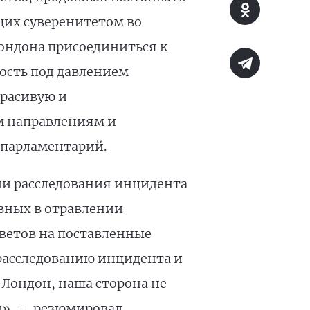
щих суверенитетом во
ондона присоединиться к
ость под давлением
красивую и
м направлениям и
 парламентарий.
нии расследования инцидента
овных в отравлении
ветов на поставленные
 расследованию инцидента и
Лондон, наша сторона не
и», – резюмировал