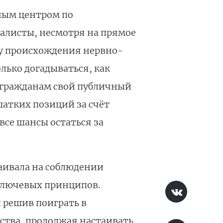
ным центром по
иалисты, несмотря на прямое
ну происхождения нервно-
лько догадываться, как
м гражданам свой публичный
шатких позиций за счёт
се шансы остаться за
таивала на соблюдении
ключевых принципов.
 решив поиграть в
ества, продолжая настаивать