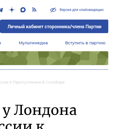
Версия для слабовидящих
Личный кабинет сторонника/члена Партии
я
Мультимедиа
Вступить в партию
Центральный совет сторонников партии «Единая Россия»
оссии К Преступлению В Солсбери
 у Лондона
ссии к