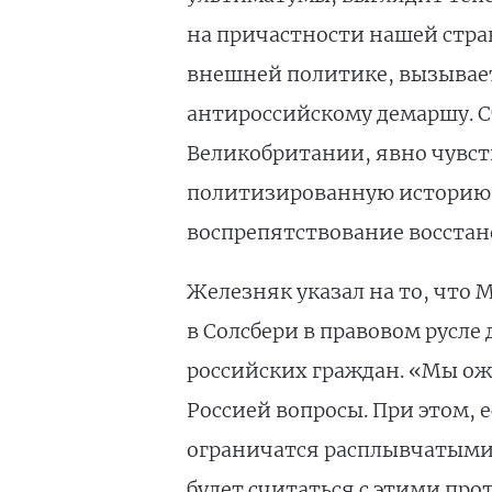
на причастности нашей стра
внешней политике, вызывает
антироссийскому демаршу. С
Великобритании, явно чувст
политизированную историю,
воспрепятствование восстан
Железняк указал на то, что
в Солсбери в правовом русл
российских граждан. «Мы ож
Россией вопросы. При этом, 
ограничатся расплывчатыми 
будет считаться с этими пр