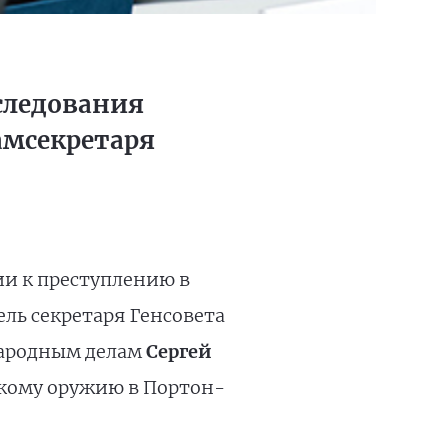
следования
амсекретаря
ии к преступлению в
ель секретаря Генсовета
народным делам
Сергей
кому оружию в Портон-