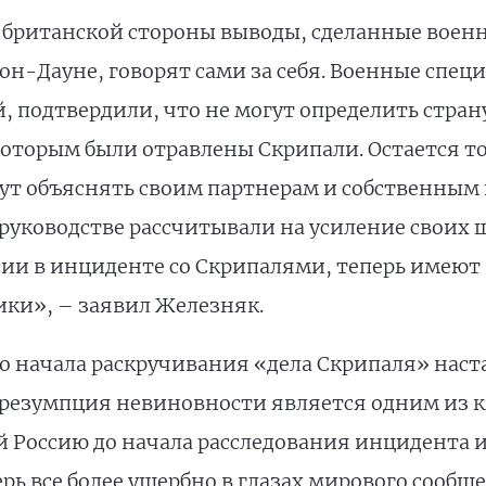
 британской стороны выводы, сделанные воен
н-Дауне, говорят сами за себя. Военные спец
й, подтвердили, что не могут определить стра
оторым были отравлены Скрипали. Остается то
дут объяснять своим партнерам и собственны
м руководстве рассчитывали на усиление своих 
ии в инциденте со Скрипалями, теперь имеют в
ки», – заявил Железняк.
ого начала раскручивания «дела Скрипаля» нас
презумпция невиновности является одним из 
й Россию до начала расследования инцидента и
ь все более ущербно в глазах мирового сообщ