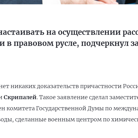
настаивать на осуществлении рас
и в правовом русле, подчеркнул з
и нет никаких доказательств причастности Росс
ьи
Скрипалей
. Такое заявление сделал заместит
лен комитета Государственной Думы по между
воды, сделанные военным центром по химичес