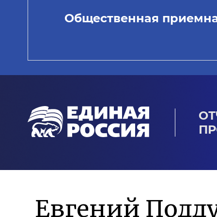
Общественная приемн
ОТ
ПР
Евгений Подд