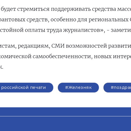
о будет стремиться поддерживать средства мас
грантовых средств, особенно для региональных
стойной оплаты труда журналистов», - замети
там, редакциям, СМИ возможностей развития,
номической самообеспеченности, новых интер
к.
 российской печати
#Железняк
#поздра