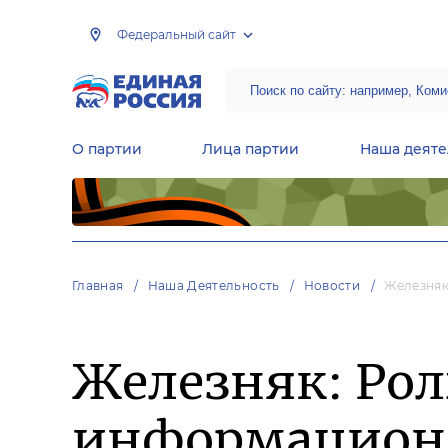
Федеральный сайт
О партии
Лица партии
Наша деяте
Центральная общественная приемная Председателя партии «Единая Россия»
Народная программа «Единой России»
Региональные общ
Руководящий состав Межрегиональных координационных советов
Центральная контрольная комиссия партии
Главная
Наша Деятельность
Новости
Железняк
Железняк: Ро
информационно