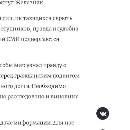
ркнул Железняк.
и сил, пытающихся скрыть
еступников, правда неудобна
ели СМИ подвергаются
тобы мир узнал правду о
перед гражданским подвигом
ного долга. Необходимо
но расследовано и виновные
одаче информации. Для нас