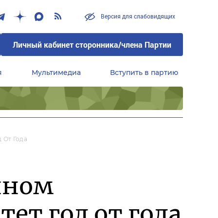
Версия для слабовидящих
Личный кабинет сторонника/члена Партии
я
Мультимедиа
Вступить в партию
Центральный совет сторонников партии «Единая Россия»
 От Года
нном
ет год от года