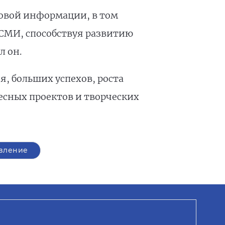
совой информации, в том
 СМИ, способствуя развитию
л он.
 больших успехов, роста
есных проектов и творческих
вление