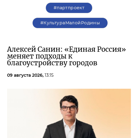
#партпроект
#КультураМалойРодины
Алексей Санин: «Единая Россия»
меняет подходы к
благоустройству городов
09 августа 2026,
13:15