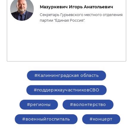
Мазуркевич Игорь Анатольевич
Секретарь Гурьевского местного отделения
партии "Единая Россия".
#Калининградская область
#поддержкаучастниковСВО
#регионы
#волонтерство
#военныйгоспиталь
#концерт