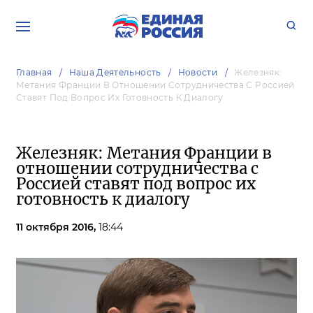
Главная
Наша Деятельность
Новости
Железняк:
Метания Франции В Отношении Сотрудничества С Россией
Ставят Под Вопрос Их Готовность К Диалогу
Железняк: Метания Франции в
отношении сотрудничества с
Россией ставят под вопрос их
готовность к диалогу
11 октября 2016,
18:44