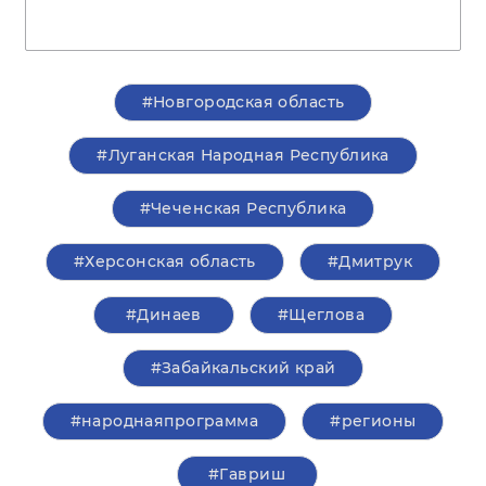
#Новгородская область
#Луганская Народная Республика
#Чеченская Республика
#Херсонская область
#Дмитрук
#Динаев
#Щеглова
#Забайкальский край
#народнаяпрограмма
#регионы
#Гавриш