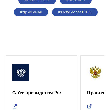
#ЕРпомогает
#регионы
#приемная
#ЕРпомогаетСВО
Сайт президента РФ
Правител