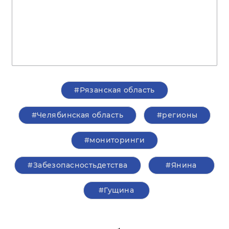
#Рязанская область
#Челябинская область
#регионы
#мониторинги
#Забезопасностьдетства
#Янина
#Гущина