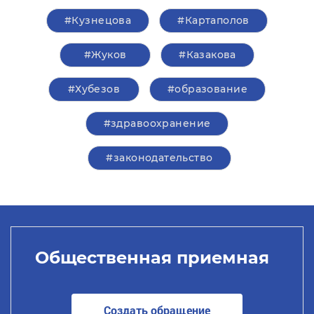
#Кузнецова
#Картаполов
#Жуков
#Казакова
#Хубезов
#образование
#здравоохранение
#законодательство
Общественная приемная
Создать обращение