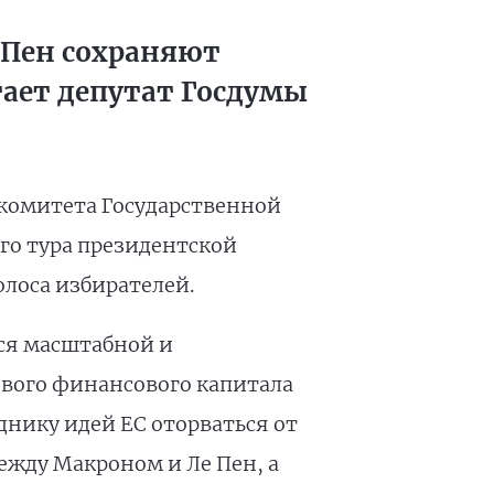
 Пен сохраняют
тает депутат Госдумы
 комитета Государственной
ого тура президентской
олоса избирателей.
ся масштабной и
ового финансового капитала
нику идей ЕС оторваться от
ежду Макроном и Ле Пен, а