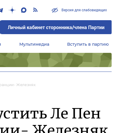
Версия для слабовидящих
Личный кабинет сторонника/члена Партии
я
Мультимедиа
Вступить в партию
Центральный совет сторонников партии «Единая Россия»
Франции- Железняк
устить Ле Пен
ции- Железняк