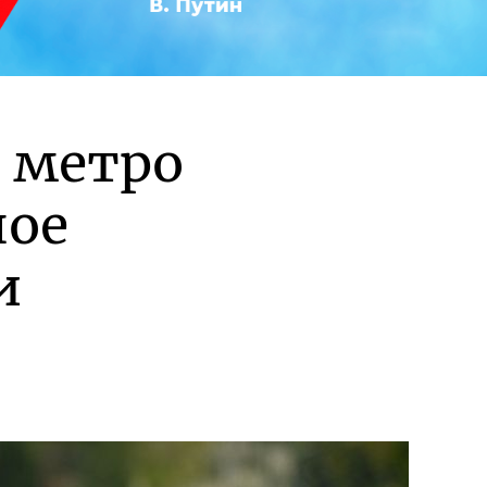
 метро
ное
и