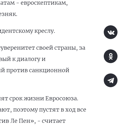
атам - евроскептикам,
езняк.
зидентскому креслу.
уверенитет своей страны, за
ый к диалогу и
ий против санкционной
лят срок жизни Евросоюза.
т, поэтому пустят в ход все
ив Ле Пен», - считает