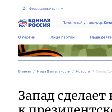
Федеральный сайт
О партии
Лица партии
Наша деяте
Центральная общественная приемная Председателя партии «Единая Россия»
Народная программа «Единой России»
Региональные общ
Руководящий состав Межрегиональных координационных советов
Центральная контрольная комиссия партии
Главная
Наша Деятельность
Новости
Запад Сд
Запад сделает 
к президентс