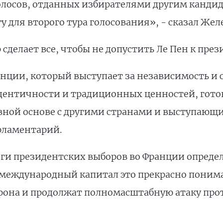
олосов, отданных избирателями другим кандид
 для второго тура голосования», - сказал Жел
 сделает все, чтобы не допустить Ле Пен к пре
ции, который выступает за независимость и с
ентичности и традиционных ценностей, готов
вной основе с другими странами и выступающ
рламентарий.
оги президентских выборов во Франции опреде
международный капитал это прекрасно понимаю
рона и продолжат полномасштабную атаку прот