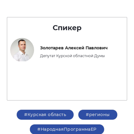
Спикер
Золотарев Алексей Павлович
Депутат Курской областной Думы
#Курская область
#регионы
#НароднаяПрограммаЕР