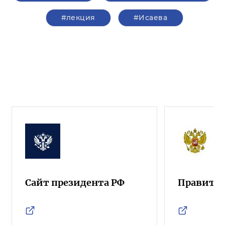
#лекция
#Исаева
Сайт президента РФ
Правител