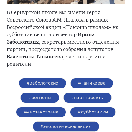
В Сернурской школе №1 имени Героя
Советского Союза А.М. Яналова в рамках
Всероссийской акции «Помощь школам» на
субботник вышли директор
Ирина
Заболотских
, секретарь местного отделения
партии, председатель собрания депутатов
Валентина Таникеева
, члены партии и
родители.
#Заболотских
#Таникеева
#регионы
#партпроекты
#чистаястрана
#субботники
#экологическаяакция