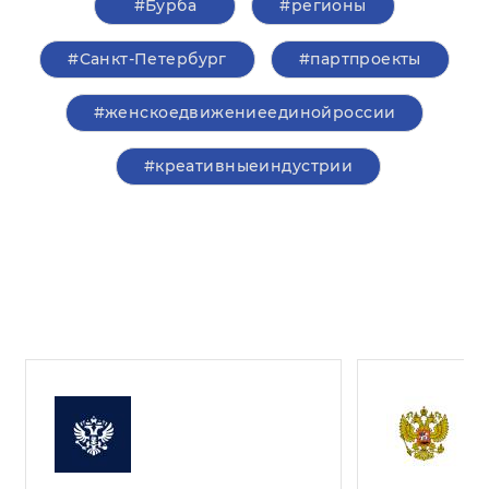
#Бурба
#регионы
#Санкт-Петербург
#партпроекты
#женскоедвижениеединойроссии
#креативныеиндустрии