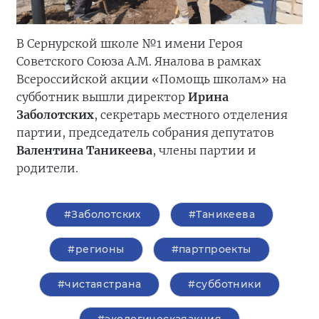
В Сернурской школе №1 имени Героя
Советского Союза А.М. Яналова в рамках
Всероссийской акции «Помощь школам» на
субботник вышли директор
Ирина
Заболотских
, секретарь местного отделения
партии, председатель собрания депутатов
Валентина Таникеева
, члены партии и
родители.
#Заболотских
#Таникеева
#регионы
#партпроекты
#чистаястрана
#субботники
#экологическаяакция