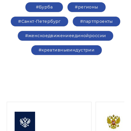
#Бурба
#регионы
#Санкт-Петербург
#партпроекты
#женскоедвижениеединойроссии
#креативныеиндустрии