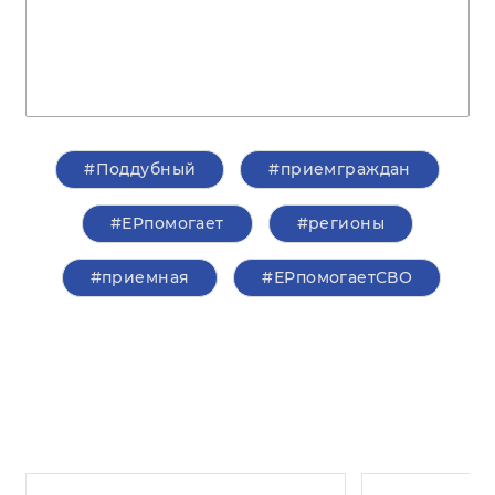
#Поддубный
#приемграждан
#ЕРпомогает
#регионы
#приемная
#ЕРпомогаетСВО