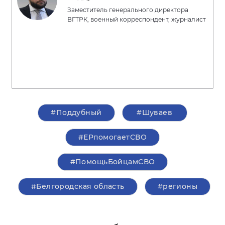
Заместитель генерального директора
ВГТРК, военный корреспондент, журналист
#Поддубный
#Шуваев
#ЕРпомогаетСВО
#ПомощьБойцамСВО
#Белгородская область
#регионы