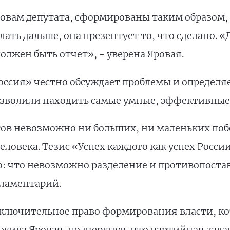
ловам депутата, сформированы таким образом, 
лать дальше, она презентует то, что сделано.
олжен быть отчет», - уверена Яровая.
Россия» честно обсуждает проблемы и определя
озволили находить самые умные, эффективные
ов невозможно ни больших, ни маленьких поб
еловека. Тезис «Успех каждого как успех Росси
о: что невозможно разделение и противопоста
рламентарий.
ключительное право формирования власти, к
лжила Яровая, подчеркнув, что партийная зад