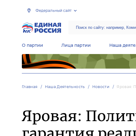
Федеральный сайт
О партии
Лица партии
Наша деяте
Центральная общественная приемная Председателя партии «Единая Россия»
Народная программа «Единой России»
Региональные общ
Руководящий состав Межрегиональных координационных советов
Центральная контрольная комиссия партии
Главная
Наша Деятельность
Новости
Яровая: 
Яровая: Полит
гарантия реал