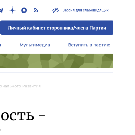
Версия для слабовидящих
Личный кабинет сторонника/члена Партии
я
Мультимедиа
Вступить в партию
Центральный совет сторонников партии «Единая Россия»
ионального Развития
ость -
и