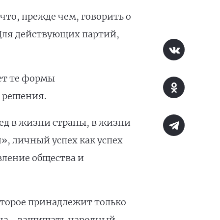
что, прежде чем, говорить о
 «Для действующих партий,
ет те формы
 решения.
ед в жизни страны, в жизни
и», личный успех как успех
вление общества и
оторое принадлежит только
ача - защищать народный