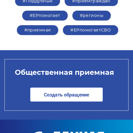
#Поддубный
#приемграждан
#ЕРпомогает
#регионы
#приемная
#ЕРпомогаетСВО
Общественная приемная
Создать обращение