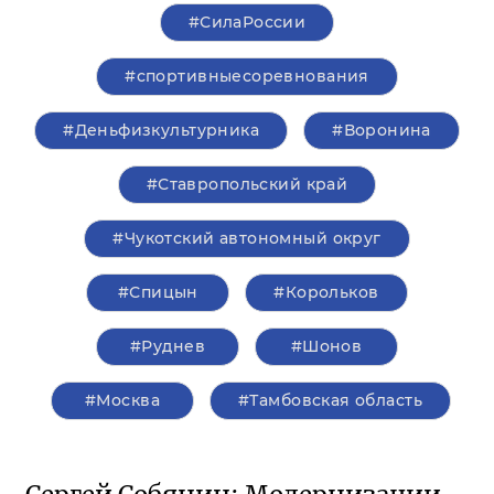
#СилаРоссии
#спортивныесоревнования
#Деньфизкультурника
#Воронина
#Ставропольский край
#Чукотский автономный округ
#Спицын
#Корольков
#Руднев
#Шонов
#Москва
#Тамбовская область