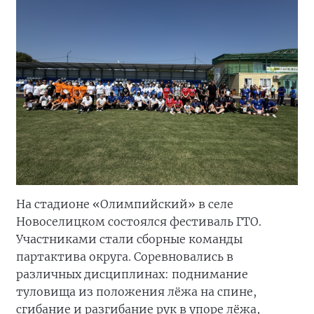
На стадионе «Олимпийский» в селе
Новоселицком состоялся фестиваль ГТО.
Участниками стали сборные команды
партактива округа. Соревновались в
различных дисциплинах: поднимание
туловища из положения лёжа на спине,
сгибание и разгибание рук в упоре лёжа,