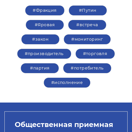
#Фракция
#Путин
#Яровая
#встреча
#закон
#мониторинг
#производитель
#торговля
#партия
#потребитель
#исполнение
Общественная приемная