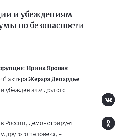
ции и убеждениям
думы по безопасности
оррупции Ирина Яровая
ий актера
Жерара Депардье
 и убеждениям другого
в России, демонстрирует
 другого человека, -