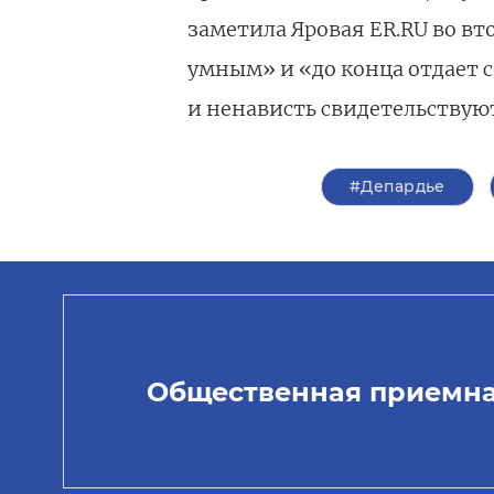
заметила Яровая ER.RU во вто
умным» и «до конца отдает 
и ненависть свидетельствуют
#Депардье
Общественная приемн