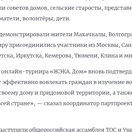
и советов домов, сельские старосты, представ
атели, волонтёры, дети.
емонстрировали жители Махачкалы, Волгоград
ниру присоединились участники из Москвы, Сан
тска, Иркутска, Кемерова, Тюмени, Клина и мн
 онлайн-турнира «ЖЭКА. Дом» вновь подтверд
 эффективно вовлекать граждан в изучение в
своему дому и придомовой территории, а такж
всей стране», — сказал координатор партпроек
ыступили общероссийская ассамблея ТОС и Ун