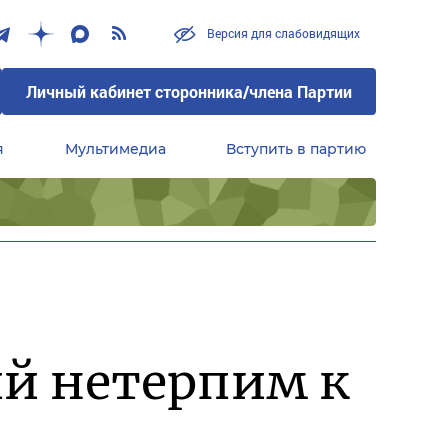
Версия для слабовидящих
Личный кабинет сторонника/члена Партии
я
Мультимедиа
Вступить в партию
Центральный совет сторонников партии «Единая Россия»
ий нетерпим к