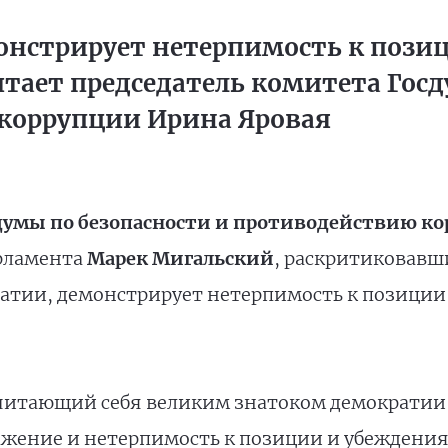
онстрирует нетерпимость к пози
читает председатель комитета Гос
коррупции Ирина Яровая
думы по безопасности и противодействию к
арламента
Марек Мигальский
, раскритиковавш
кратии, демонстрирует нетерпимость к позиции
читающий себя великим знатоком демократии 
жение и нетерпимость к позиции и убеждениям