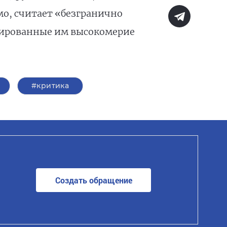
имо, считает «безгранично
трированные им высокомерие
#критика
Создать обращение