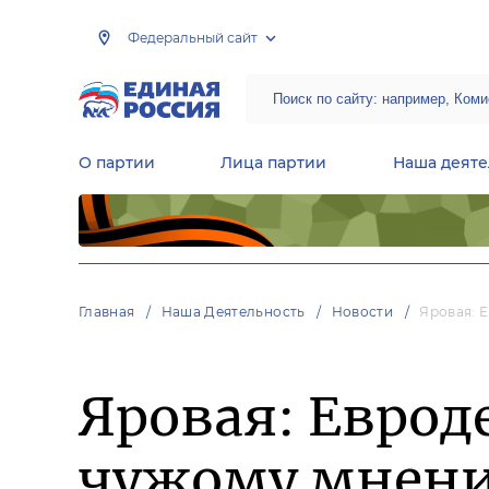
Федеральный сайт
О партии
Лица партии
Наша деяте
Центральная общественная приемная Председателя партии «Единая Россия»
Народная программа «Единой России»
Региональные общ
Руководящий состав Межрегиональных координационных советов
Центральная контрольная комиссия партии
Главная
Наша Деятельность
Новости
Яровая: 
Яровая: Еврод
чужому мнен