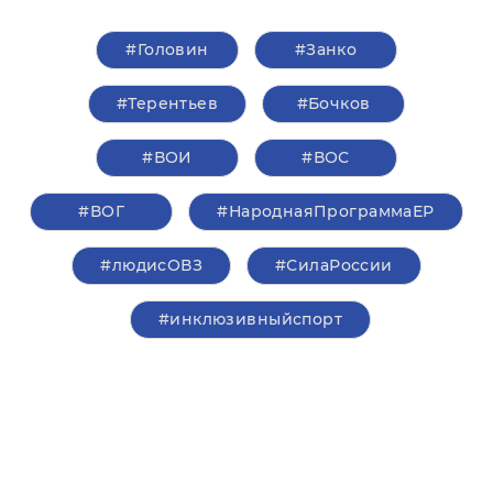
#Головин
#Занко
#Терентьев
#Бочков
#ВОИ
#ВОС
#ВОГ
#НароднаяПрограммаЕР
#людисОВЗ
#СилаРоссии
#инклюзивныйспорт