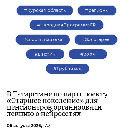
#Курская область
#регионы
#НароднаяПрограммаЕР
#спортплощадка
#Золотарев
#Енютин
#Зоря
#Трубников
В Татарстане по партпроекту
«Старшее поколение» для
пенсионеров организовали
лекцию о нейросетях
06 августа 2026,
17:21