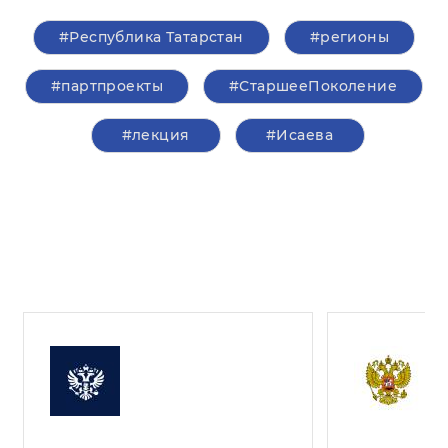
#Республика Татарстан
#регионы
#партпроекты
#СтаршееПоколение
#лекция
#Исаева