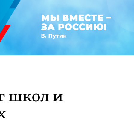
т школ и
х