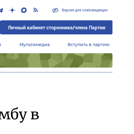
Версия для слабовидящих
Личный кабинет сторонника/члена Партии
я
Мультимедиа
Вступить в партию
Центральный совет сторонников партии «Единая Россия»
мбу в