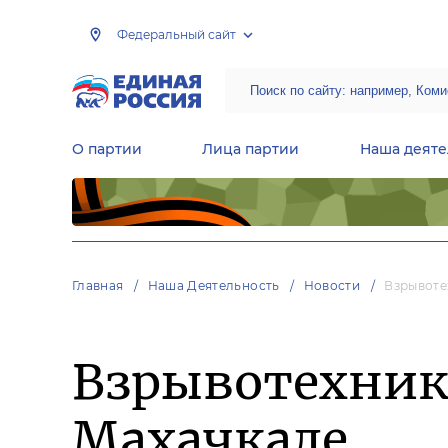
Федеральный сайт
О партии
Лица партии
Наша деяте
Центральная общественная приемная Председателя партии «Единая Россия»
Народная программа «Единой России»
Региональные общ
Руководящий состав Межрегиональных координационных советов
Центральная контрольная комиссия партии
Главная
Наша Деятельность
Новости
Взрывоте
Взрывотехник
Махачкале