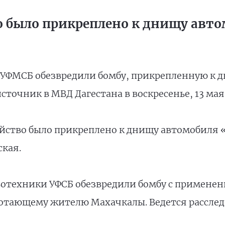
 было прикреплено к днищу автом
 УФМСБ обезвредили бомбу, прикрепленную к 
сточник в МВД Дагестана в воскресенье, 13 мая
йство было прикреплено к днищу автомобиля 
ская.
вотехники УФСБ обезвредили бомбу с применен
ающему жителю Махачкалы. Ведется расследо