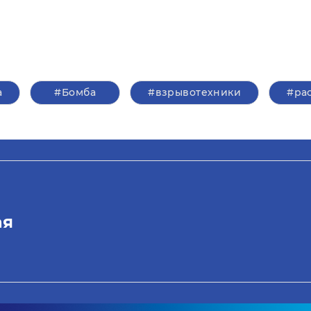
а
#Бомба
#взрывотехники
#ра
ая