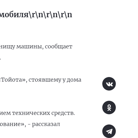
обиля\r\n\r\n\r\n
днищу машины, сообщает
.
«Тойота», стоявшему у дома
ием технических средств.
вание», - рассказал