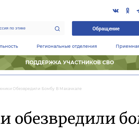
Обращение
льность
Региональные отделения
Приемна
ПОДДЕРЖКА УЧАСТНИКОВ СВО
ественные приемные Председателя Партии
Центральный исполнительный комитет партии
Фракция «Единой России» в ГД ФС РФ
хники Обезвредили Бомбу В Махачкале
и обезвредили бо