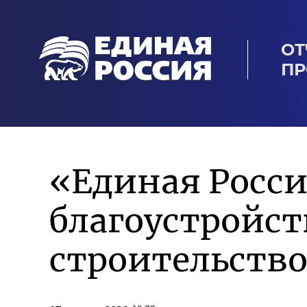
ОТ
ПР
«Единая Росс
благоустройст
строительство