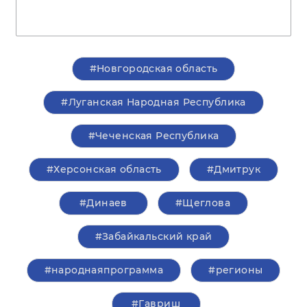
#Новгородская область
#Луганская Народная Республика
#Чеченская Республика
#Херсонская область
#Дмитрук
#Динаев
#Щеглова
#Забайкальский край
#народнаяпрограмма
#регионы
#Гавриш