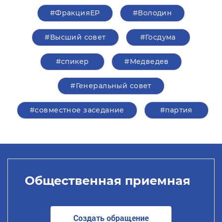
#ФракцияЕР
#Володин
#Высший совет
#Госдума
#спикер
#Медведев
#Генеральный совет
#совместное заседание
#партия
Общественная приемная
Создать обращение