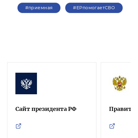
#приемная
#ЕРпомогаетСВО
Сайт президента РФ
Правител