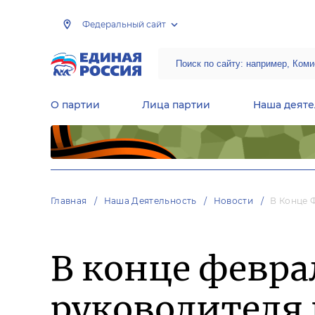
Федеральный сайт
О партии
Лица партии
Наша деяте
Центральная общественная приемная Председателя партии «Единая Россия»
Народная программа «Единой России»
Региональные общ
Руководящий состав Межрегиональных координационных советов
Центральная контрольная комиссия партии
Главная
Наша Деятельность
Новости
В Конце 
В конце февра
руководителя 