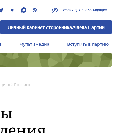
Версия для слабовидящих
Личный кабинет сторонника/члена Партии
я
Мультимедиа
Вступить в партию
Центральный совет сторонников партии «Единая Россия»
Единой России»
ры
еления