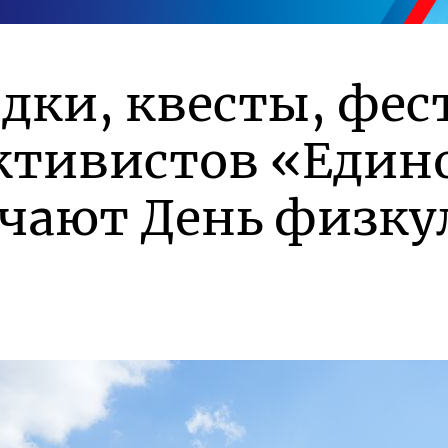
дки, квесты, фес
ктивистов «Един
ечают День физку