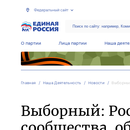
Федеральный сайт
О партии
Лица партии
Наша деяте
Центральная общественная приемная Председателя партии «Единая Россия»
Народная программа «Единой России»
Региональные общ
Руководящий состав Межрегиональных координационных советов
Центральная контрольная комиссия партии
Главная
Наша Деятельность
Новости
Выборный
Выборный: Рос
сообщества, 