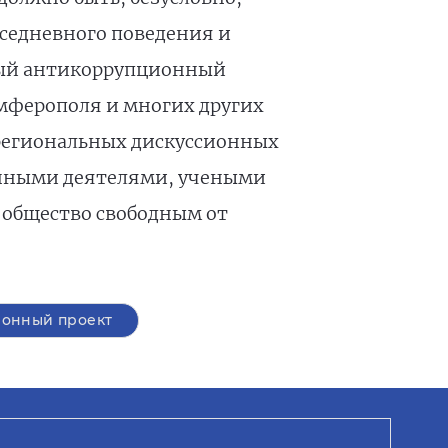
вседневного поведения и
ный антикоррупционный
имферополя и многих других
 региональных дискуссионных
енными деятелями, учеными
 общество свободным от
онный проект