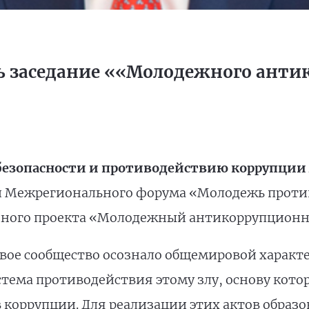
сь заседание ««Молодежного ант
 безопасности и противодействию коррупци
 Межрегионального форума «Молодежь против
йного проекта «Молодежный антикоррупционн
овое сообщество осознало общемировой характе
тема противодействия этому злу, основу кото
коррупции. Для реализации этих актов образо