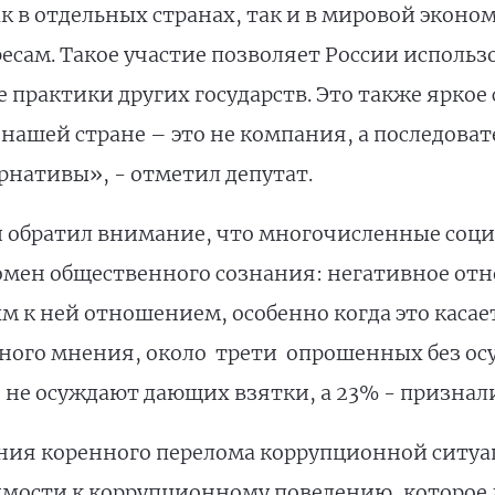
 в отдельных странах, так и в мировой эконом
ам. Такое участие позволяет России использов
рактики других государств. Это также яркое с
нашей стране – это не компания, а последова
рнативы», - отметил депутат.
 обратил внимание, что многочисленные соц
мен общественного сознания: негативное отн
 к ней отношением, особенно когда это касает
ого мнения, около трети опрошенных без осу
 не осуждают дающих взятки, а 23% - призналис
ния коренного перелома коррупционной ситуа
мости к коррупционному поведению, которое д