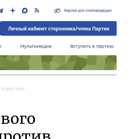
Версия для слабовидящих
Личный кабинет сторонника/члена Партии
я
Мультимедиа
Вступить в партию
Центральный совет сторонников партии «Единая Россия»
в Коррупции
ового
против