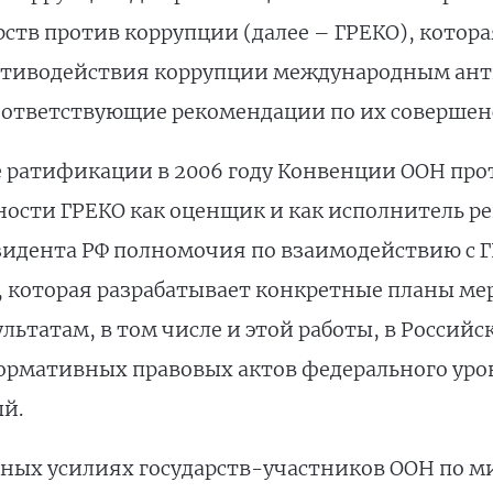
рств против коррупции (далее – ГРЕКО), котор
отиводействия коррупции международным ан
оответствующие рекомендации по их совершенс
е ратификации в 2006 году Конвенции ООН про
ьности ГРЕКО как оценщик и как исполнитель р
зидента РФ полномочия по взаимодействию с 
, которая разрабатывает конкретные планы м
льтатам, в том числе и этой работы, в Российс
нормативных правовых актов федерального ур
й.
вных усилиях государств-участников ООН по 