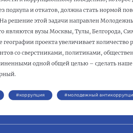
ез подкупа и откатов, должна стать нормой по
. На решение этой задачи направлен Молодеж
го являются вузы Москвы, Тулы, Белгорода, С
е географии проекта увеличивает количество
ентов со сверстниками, политиками, обществ
диненными одной общей целью – сделать наше
рный.
#коррупция
#молодежный антикоррупци