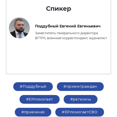
Спикер
Поддубный Евгений Евгеньевич
Заместитель генерального директора
ВГТРК, военный корреспондент, журналист
#Поддубный
#приемграждан
#ЕРпомогает
#регионы
#приемная
#ЕРпомогаетСВО