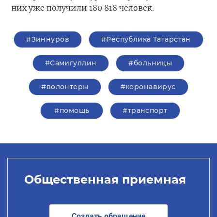
них уже получили 180 818 человек.
#Зиннуров
#Республика Татарстан
#Самигуллин
#больницы
#волонтеры
#коронавирус
#помощь
#транспорт
Общественная приемная
Создать обращение