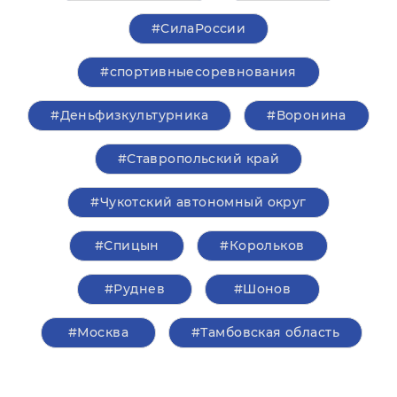
#СилаРоссии
#спортивныесоревнования
#Деньфизкультурника
#Воронина
#Ставропольский край
#Чукотский автономный округ
#Спицын
#Корольков
#Руднев
#Шонов
#Москва
#Тамбовская область