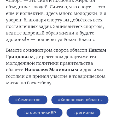
«Спорт — это сила и пособник мира: он
объединяет людей. Считаю, что спорт — это
ещё и коллектив. Здесь много молодёжи, и я
уверен: благодаря спорту вы добьётесь всех
поставленных задач. Занимайтесь спортом,
ведите здоровый образ жизни и будьте
здоровы!» — подчеркнул Роман Власов.
Вместе с министром спорта области
Павлом
Грицковым
, директором департамента
молодёжной политики правительства
области
Николаем Мачихиным
и другими
гостями он принял участие в товарищеском
матче по баскетболу.
#Семилетов
#Херсонская область
#сторонникиЕР
#регионы