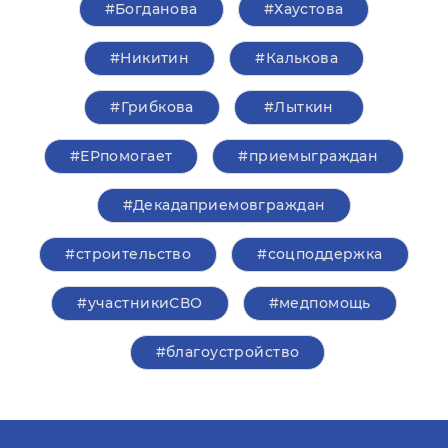
#Богданова
#Хаустова
#Никитин
#Калькова
#Грибкова
#Лыткин
#ЕРпомогает
#приемыграждан
#Декадаприемовграждан
#строительство
#соцподдержка
#участникиСВО
#медпомощь
#благоустройство