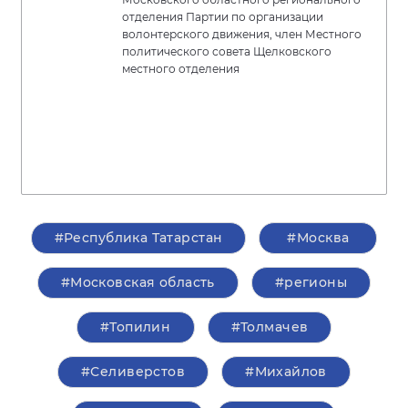
отделения Партии по организации
волонтерского движения, член Местного
политического совета Щелковского
местного отделения
#Республика Татарстан
#Москва
#Московская область
#регионы
#Топилин
#Толмачев
#Селиверстов
#Михайлов