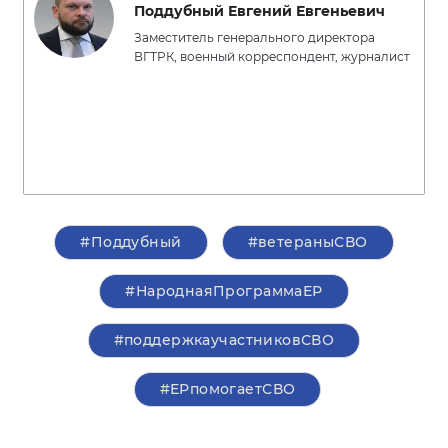
Поддубный Евгений Евгеньевич
Заместитель генерального директора
ВГТРК, военный корреспондент, журналист
#Поддубный
#ветераныСВО
#НароднаяПрограммаЕР
#поддержкаучастниковСВО
#ЕРпомогаетСВО