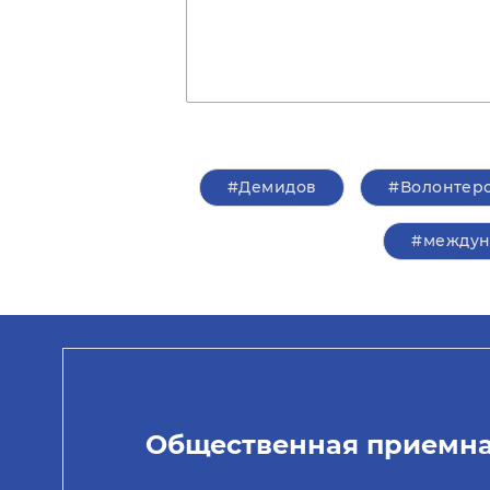
#Демидов
#Волонтерс
#междун
Общественная приемн