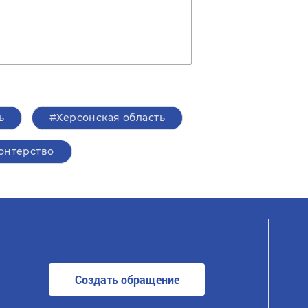
ь
#Херсонская область
онтерство
Создать обращение