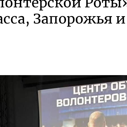
лонтёрской Роты
сса, Запорожья 