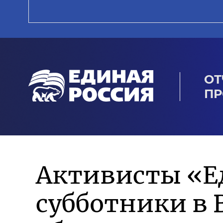
ОТ
ПР
Активисты «Е
субботники в 