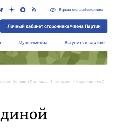
Версия для слабовидящих
Личный кабинет сторонника/члена Партии
я
Мультимедиа
Вступить в партию
Центральный совет сторонников партии «Единая Россия»
дравят Женщин Донбасса, Запорожья И Херсонщины С
Единой