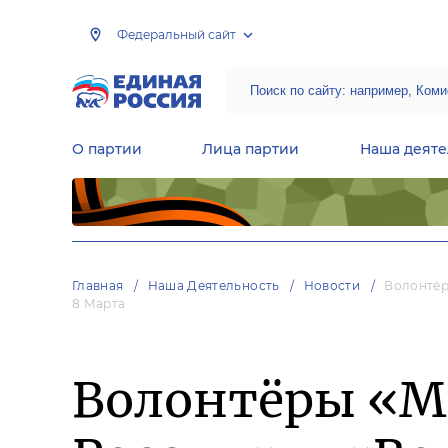
Федеральный сайт
О партии
Лица партии
Наша деяте
Центральная общественная приемная Председателя партии «Единая Россия»
Народная программа «Единой России»
Региональные общ
Руководящий состав Межрегиональных координационных советов
Центральная контрольная комиссия партии
Главная
Наша Деятельность
Новости
Волонтёр
8 Марта
Волонтёры «М