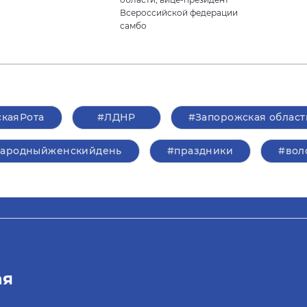
Всероссийской федерации
самбо
каяРота
#ЛДНР
#Запорожская област
ародныйженскийдень
#праздники
#вол
ая