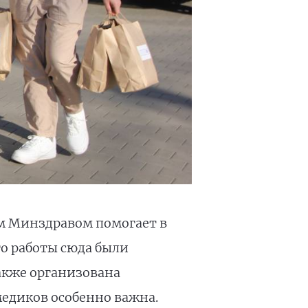
ым Минздравом помогает в
го работы сюда были
акже организована
медиков особенно важна.