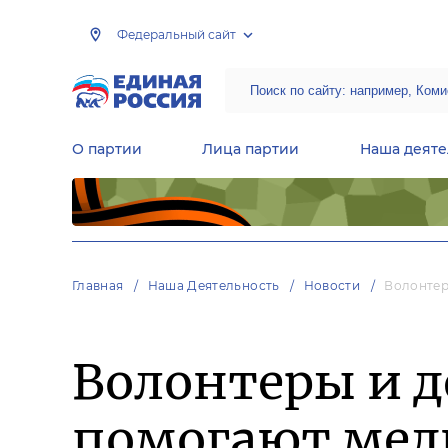
Федеральный сайт
О партии
Лица партии
Наша деяте
Центральная общественная приемная Председателя партии «Единая Россия»
Народная программа «Единой России»
Региональные общ
Руководящий состав Межрегиональных координационных советов
Центральная контрольная комиссия партии
Главная
Наша Деятельность
Новости
Волонтер
Волонтеры и 
помогают мед