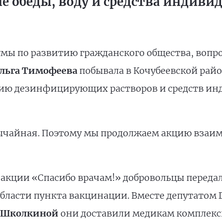
е обеды, воду и средства индив
умы по развитию гражданского общества, вопр
льга Тимофеева
побывала в Кочубеевской рай
ртию дезинфицирующих растворов и средств и
вычайная. Поэтому мы продолжаем акцию вза
 акции «Спасибо врачам!» добровольцы переда
 области пункта вакцинации. Вместе депутатом
 Школкиной
они доставили медикам комплексн