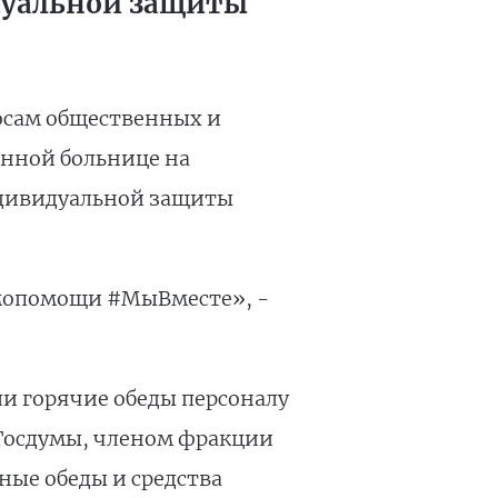
идуальной защиты
осам общественных и
онной больнице на
ндивидуальной защиты
имопомощи #МыВместе», -
ли горячие обеды персоналу
 Госдумы, членом фракции
ые обеды и средства