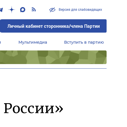
Версия для слабовидящих
Личный кабинет сторонника/члена Партии
я
Мультимедиа
Вступить в партию
Центральный совет сторонников партии «Единая Россия»
 России»