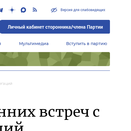
Версия для слабовидящих
Личный кабинет сторонника/члена Партии
я
Мультимедиа
Вступить в партию
Центральный совет сторонников партии «Единая Россия»
егаций
нних встреч с
ций