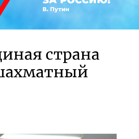
диная страна
 шахматный