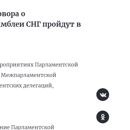
вора о
мблеи СНГ пройдут в
мероприятиях Парламентской
и Межпарламентской
ментских делегаций,
дание Парламентской