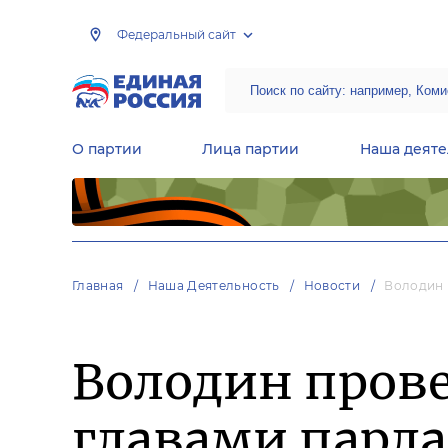
Федеральный сайт
О партии
Лица партии
Наша деяте
Центральная общественная приемная Председателя партии «Единая Россия»
Народная программа «Единой России»
Региональные общ
Руководящий состав Межрегиональных координационных советов
Центральная контрольная комиссия партии
Главная
Наша Деятельность
Новости
Володин 
Володин прове
главами парл