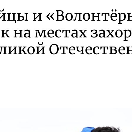
йцы и «Волонтёр
к на местах захо
еликой Отечестве