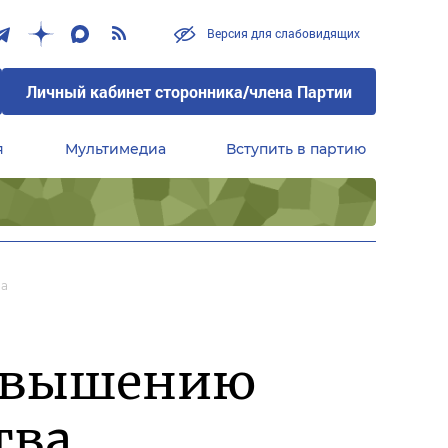
Версия для слабовидящих
Личный кабинет сторонника/члена Партии
я
Мультимедиа
Вступить в партию
Центральный совет сторонников партии «Единая Россия»
ва
повышению
тва