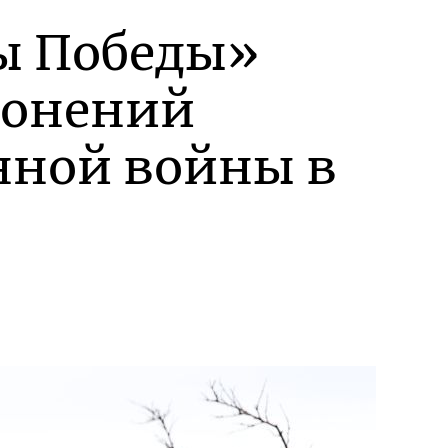
ы Победы»
ронений
нной войны в