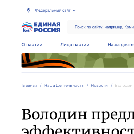
Федеральный сайт
О партии
Лица партии
Наша деяте
Центральная общественная приемная Председателя партии «Единая Россия»
Народная программа «Единой России»
Региональные общ
Руководящий состав Межрегиональных координационных советов
Центральная контрольная комиссия партии
Главная
Наша Деятельность
Новости
Володин 
Володин пред
эффективност