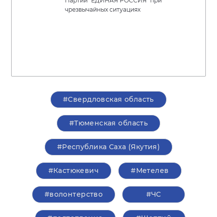
Партии "ЕДИНАЯ РОССИЯ" при
чрезвычайных ситуациях
#Свердловская область
#Тюменская область
#Республика Саха (Якутия)
#Кастюкевич
#Метелев
#волонтерство
#ЧС