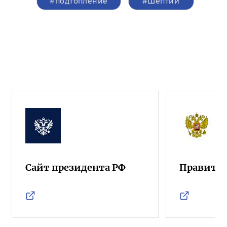
#подтопление
#Шептий
Сайт президента РФ
Правител