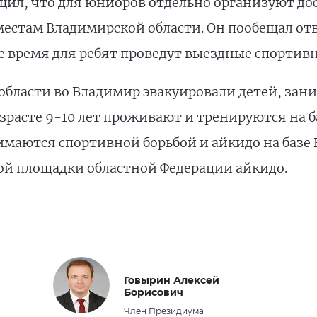
щил, что для юниоров отдельно организуют до
естам Владимирской области. Он пообещал отв
е время для ребят проведут выездные спортивн
области во Владимир эвакуировали детей, за
озрасте 9-10 лет проживают и тренируются на 
нимаются спортивной борьбой и айкидо на базе
ой площадки областной Федерации айкидо.
Говырин Алексей
Борисович
Член Президиума