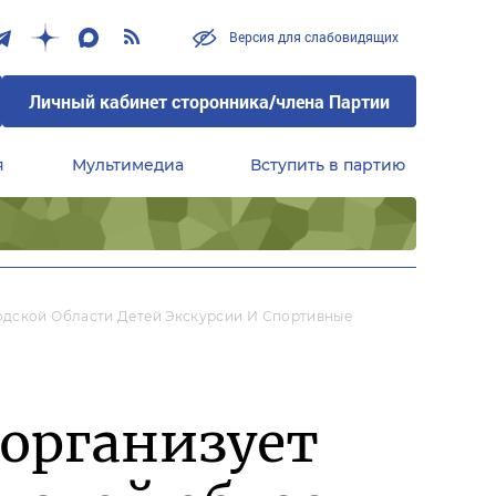
Версия для слабовидящих
Личный кабинет сторонника/члена Партии
я
Мультимедиа
Вступить в партию
Центральный совет сторонников партии «Единая Россия»
одской Области Детей Экскурсии И Спортивные
 организует