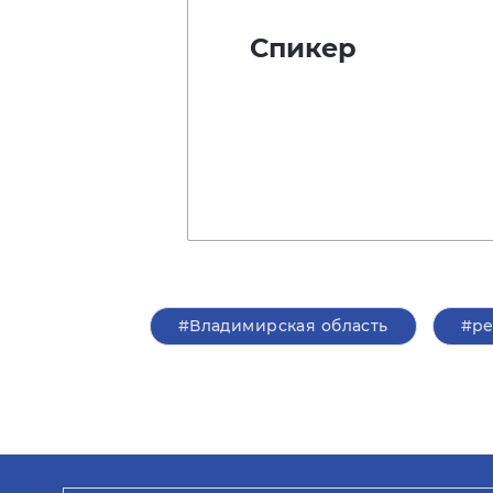
Спикер
#Владимирская область
#р