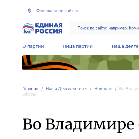
Федеральный сайт
О партии
Лица партии
Наша деяте
Центральная общественная приемная Председателя партии «Единая Россия»
Народная программа «Единой России»
Региональные общ
Руководящий состав Межрегиональных координационных советов
Центральная контрольная комиссия партии
Главная
Наша Деятельность
Новости
Во Влади
Сборы
Во Владимире 