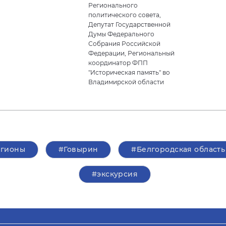
Регионального
политического совета,
Депутат Государственной
Думы Федерального
Собрания Российской
Федерации, Региональный
координатор ФПП
"Историческая память" во
Владимирской области
егионы
#Говырин
#Белгородская область
#экскурсия