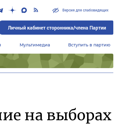
Версия для слабовидящих
Личный кабинет сторонника/члена Партии
я
Мультимедиа
Вступить в партию
Центральный совет сторонников партии «Единая Россия»
ние на выборах