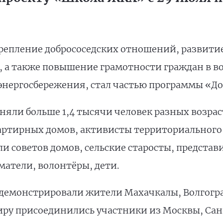
репление добрососедских отношений, развити
, а также повышение грамотности граждан в 
энергосбережения, стал частью программы «До
яли больше 1,4 тысячи человек разных возраст
артирных домов, активисты территориального
и советов домов, сельские старосты, представ
атели, волонтёры, дети.
емонстрировали жители Махачкалы, Волгоград
ниру присоединились участники из Москвы, Сан