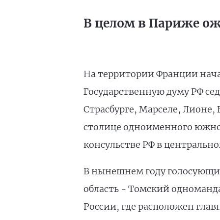
В целом в Париже ож
На территории Франции нача
Государственную думу РФ сед
Страсбурге, Марселе, Лионе,
столице одноименного южное
консульстве РФ в центральн
В нынешнем году голосующие
область - Томский одноманд
России, где расположен гла