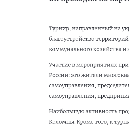
Турнир, направленный на ук
благоустройство территорий
коммунального хозяйства и 
Участие в мероприятиях прин
России: это жители многокв
самоуправления, председател
самоуправления, предприним
Наибольшую активность прод
Коломны. Кроме того, к тур