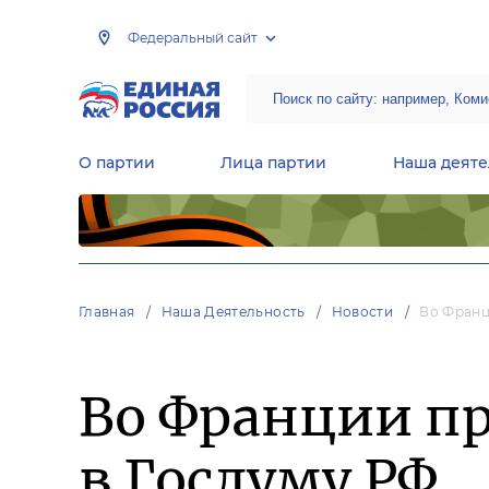
Федеральный сайт
О партии
Лица партии
Наша деяте
Центральная общественная приемная Председателя партии «Единая Россия»
Народная программа «Единой России»
Региональные общ
Руководящий состав Межрегиональных координационных советов
Центральная контрольная комиссия партии
Главная
Наша Деятельность
Новости
Во Франц
Во Франции пр
в Госдуму РФ