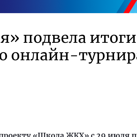
я» подвела итоги
го онлайн-турнир
проекту «Школа ЖКХ» с 29 июля по