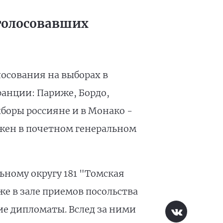
оголосовавших
лосования на выборах в
ранции: Париже, Бордо,
ыборы россияне и в Монако -
жен в почетном генеральном
ному округу 181 "Томская
е в зале приемов посольства
ие дипломаты. Вслед за ними