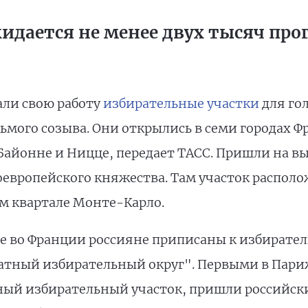
идается не менее двух тысяч пр
ли свою работу
избирательные участки
для го
ьмого созыва. Они открылись в семи городах Ф
 Байонне и Ницце, передает ТАСС. Пришли на в
вропейского княжества. Там участок располо
ом квартале Монте-Карло.
 во Франции россияне приписаны к избиратель
атный избирательный округ". Первыми в Париж
вный избирательный участок, пришли российск