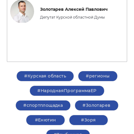
Золотарев Алексей Павлович
Депутат Курской областной Думы
#Курская область
#регионы
#НароднаяПрограммаЕР
#спортплощадка
#Золотарев
#Енютин
#Зоря