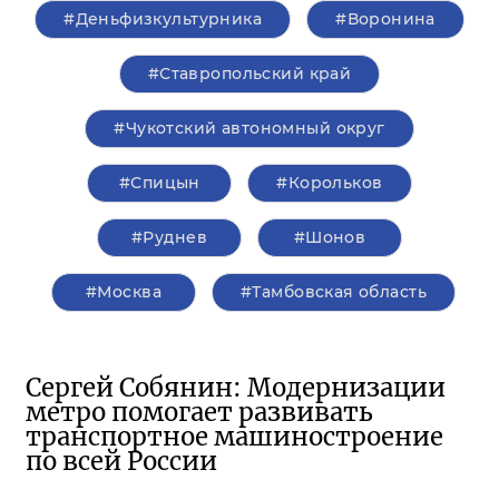
#Деньфизкультурника
#Воронина
#Ставропольский край
#Чукотский автономный округ
#Спицын
#Корольков
#Руднев
#Шонов
#Москва
#Тамбовская область
Сергей Собянин: Модернизации
метро помогает развивать
транспортное машиностроение
по всей России