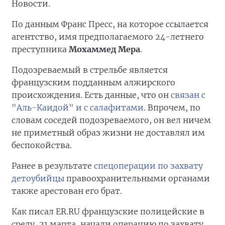
Новости.
По данным Франс Пресс, на которое ссылается
агентство, имя предполагаемого 24-летнего
преступника
Мохаммед Мера
.
Подозреваемый в стрельбе является
французским подданным алжирского
происхождения. Есть данные, что он
связан с
"Аль-Каидой" и с салафитами
. Впрочем, по
словам соседей подозреваемого, он вел ничем
не приметный образ жизни не доставлял им
беспокойства.
Ранее в результате
спецоперации по захвату
детоубийцы
правоохранительными органами
также арестован его брат.
Как писал ER.RU французские полицейские в
среду, 21 марта, начали операцию по захвату