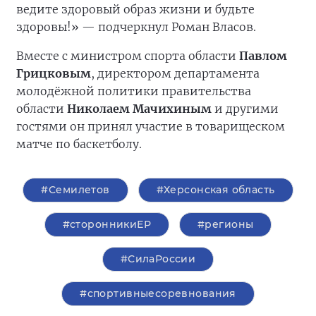
ведите здоровый образ жизни и будьте
здоровы!» — подчеркнул Роман Власов.
Вместе с министром спорта области
Павлом
Грицковым
, директором департамента
молодёжной политики правительства
области
Николаем Мачихиным
и другими
гостями он принял участие в товарищеском
матче по баскетболу.
#Семилетов
#Херсонская область
#сторонникиЕР
#регионы
#СилаРоссии
#спортивныесоревнования