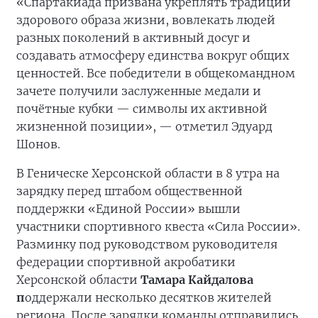
«Спартакиада призвана укреплять традиции
здорового образа жизни, вовлекать людей
разных поколений в активный досуг и
создавать атмосферу единства вокруг общих
ценностей. Все победители в общекомандном
зачете получили заслуженные медали и
почётные кубки — символы их активной
жизненной позиции», — отметил Эдуард
Шонов.
В Геническе Херсонской области в 8 утра на
зарядку перед штабом общественной
поддержки «Единой России» вышли
участники спортивного квеста «Сила России».
Разминку под руководством руководителя
федерации спортивной акробатики
Херсонской области
Тамара Кайдалова
п
оддержали несколько десятков жителей
региона. После зарядки команды отправились