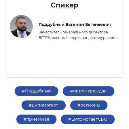
Спикер
Поддубный Евгений Евгеньевич
Заместитель генерального директора
ВГТРК, военный корреспондент, журналист
#Поддубный
#приемграждан
#ЕРпомогает
#регионы
#приемная
#ЕРпомогаетСВО