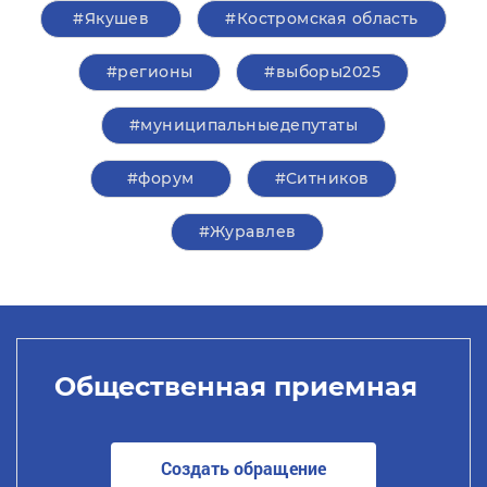
#Якушев
#Костромская область
#регионы
#выборы2025
#муниципальныедепутаты
#форум
#Ситников
#Журавлев
Общественная приемная
Создать обращение