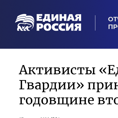
ОТ
ПР
Активисты «Е
Гвардии» прин
годовщине вто