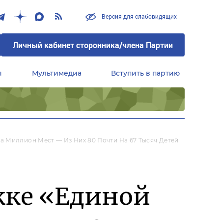
Версия для слабовидящих
Личный кабинет сторонника/члена Партии
я
Мультимедиа
Вступить в партию
Центральный совет сторонников партии «Единая Россия»
а Миллион Мест — Из Них 80 Почти На 67 Тысяч Детей
жке «Единой