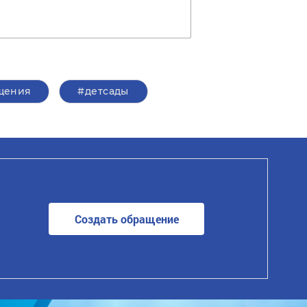
щения
#детсады
Создать обращение