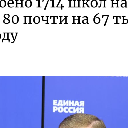
оено 1714 школ н
 80 почти на 67 т
оду