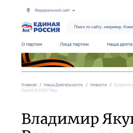
Федеральный сайт
О партии
Лица партии
Наша деяте
Центральная общественная приемная Председателя партии «Единая Россия»
Народная программа «Единой России»
Региональные общ
Руководящий состав Межрегиональных координационных советов
Центральная контрольная комиссия партии
Главная
Наша Деятельность
Новости
Владимир
Сдали В 2025 Году
Владимир Яку