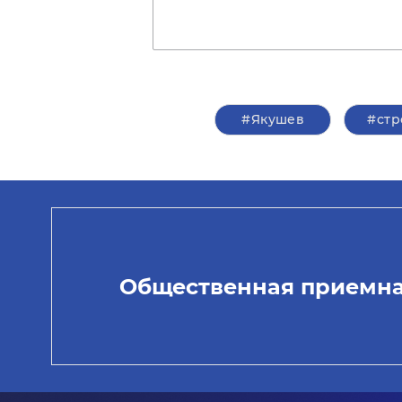
#Якушев
#стр
Общественная приемн