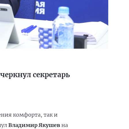
дчеркнул секретарь
ния комфорта, так и
нул
Владимир Якушев
на