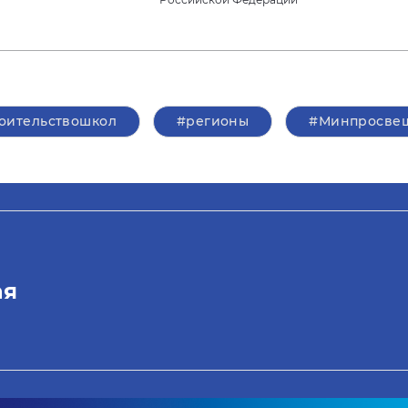
оительствошкол
#регионы
#Минпросве
ая